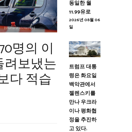
동일한 월
11.99유로
2026년 08월 06
일
570명의 이
돌려보냈는
트럼프 대통
측보다 적습
령은 화요일
백악관에서
젤렌스키를
만나 우크라
이나 평화협
정을 추진하
고 있다.