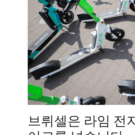
브뤼셀은 라임 전