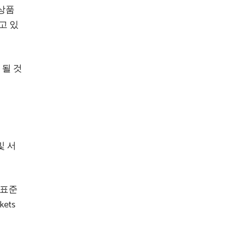
 상품
고 있
 될 것
및 서
“표준
ets