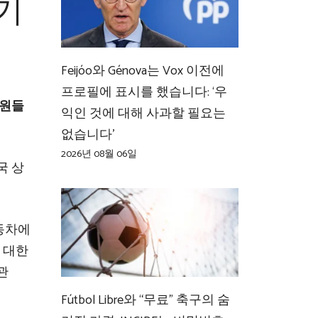
기
Feijóo와 Génova는 Vox 이전에
프로필에 표시를 했습니다: ‘우
무원들
익인 것에 대해 사과할 필요는
없습니다’
2026년 08월 06일
국 상
자동차에
 대한
관
Fútbol Libre와 “무료” 축구의 숨