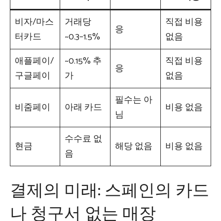
비자/마스
거래당
직접 비용
응
터카드
~0.3–1.5%
없음
애플페이/
~0.15% 추
직접 비용
응
구글페이
가
없음
필수는 아
비줌페이
아래 카드
비용 없음
님
수수료 없
현금
해당 없음
비용 없음
음
결제의 미래: 스페인의 카드
나 청구서 없는 매장