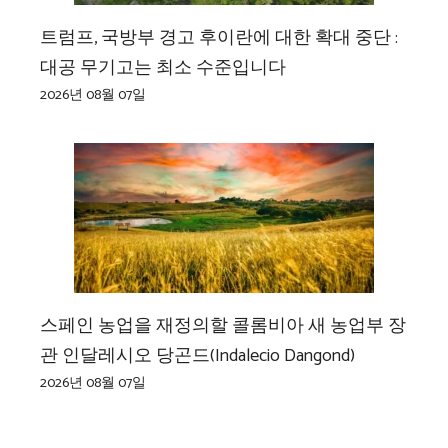
트럼프, 국방부 경고 후이란에 대한 확대 중단 :
대공 무기고는 최소 수준입니다
2026년 08월 07일
스페인 농업을 재정의할 콜롬비아 새 농업부 장
관 인달레시오 당곤드(Indalecio Dangond)
2026년 08월 07일