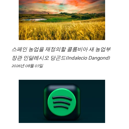
스페인 농업을 재정의할 콜롬비아 새 농업부
장관 인달레시오 당곤드(Indalecio Dangond)
2026년 08월 07일