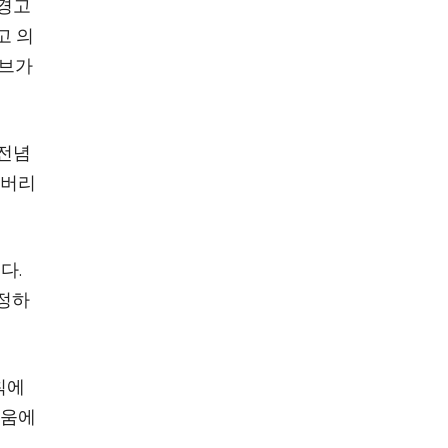
 경고
고 의
티브가
 전념
레버리
다.
조정하
칙에
싸움에