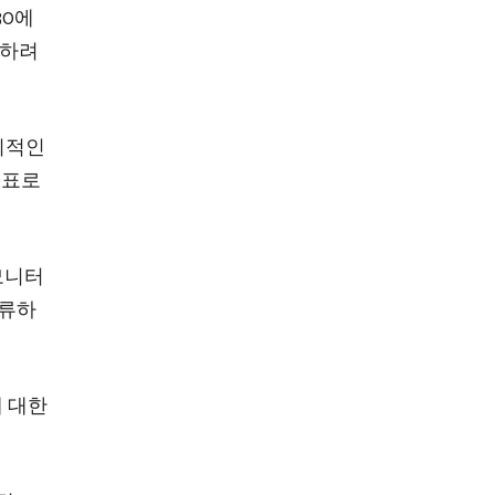
30에
출하려
기적인
목표로
모니터
합류하
 대한