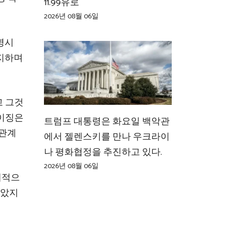
11.99유로
2026년 08월 06일
명시
차지하며
고 그것
베이징은
트럼프 대통령은 화요일 백악관
 관계
에서 젤렌스키를 만나 우크라이
나 평화협정을 추진하고 있다.
2026년 08월 06일
체적으
않았지