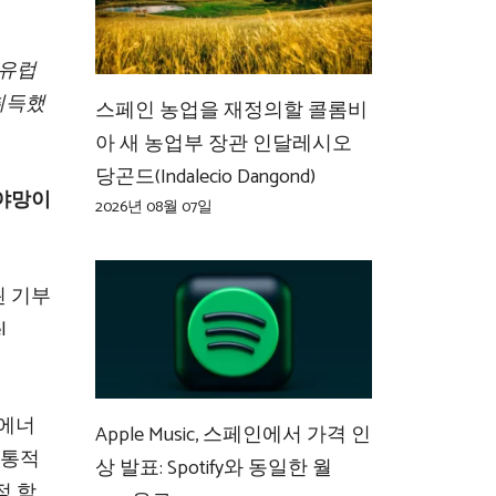
 유럽
 취득했
스페인 농업을 재정의할 콜롬비
아 새 농업부 장관 인달레시오
당곤드(Indalecio Dangond)
 야망이
2026년 08월 07일
된 기부
l
 에너
Apple Music, 스페인에서 가격 인
전통적
상 발표: Spotify와 동일한 월
정 학