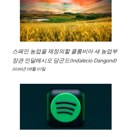
스페인 농업을 재정의할 콜롬비아 새 농업부
장관 인달레시오 당곤드(Indalecio Dangond)
2026년 08월 07일