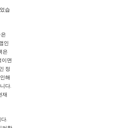
되었습
속은
드맵인
 책은
적이면
인 정
 인해
니다.
“현재
다.