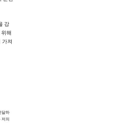
을 강
 위해
 가져
전달하
은 저의