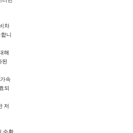
이러한
 비차
공합니
 대해
화된
 가속
발효되
한 저
틱 순환