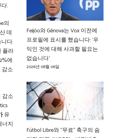
다.
pe의
Feijóo와 Génova는 Vox 이전에
산 데
프로필에 표시를 했습니다: ‘우
니다.
익인 것에 대해 사과할 필요는
된 플라
없습니다’
12%에
2026년 08월 06일
로 감소
 감소
cs
가
유
에너지
Fútbol Libre와 “무료” 축구의 숨