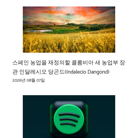
스페인 농업을 재정의할 콜롬비아 새 농업부 장
관 인달레시오 당곤드(Indalecio Dangond)
2026년 08월 07일