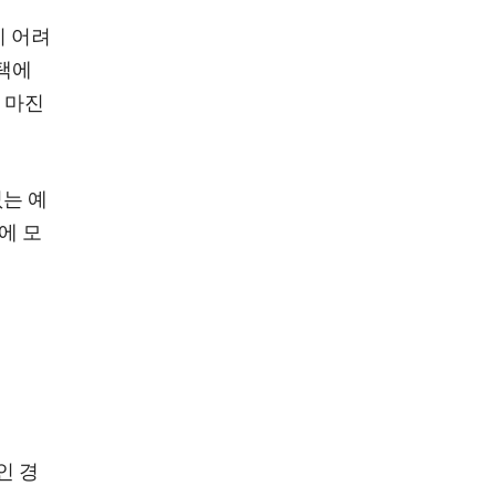
기 어려
주택에
 마진
는 예
에 모
인 경