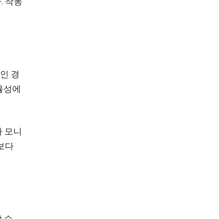
. 작동
인 경
효율성에
자 모니
보다