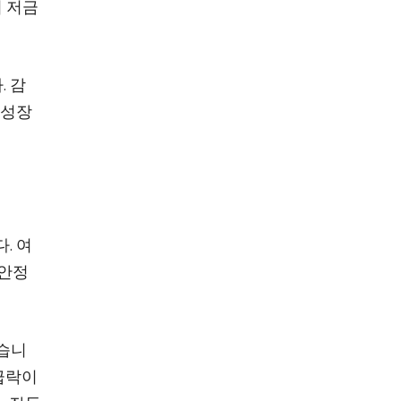
지 저금
. 감
 성장
. 여
불안정
졌습니
급락이