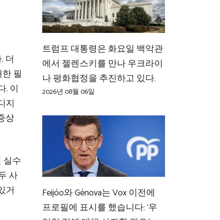
트럼프 대통령은 화요일 백악관
. 더
에서 젤렌스키를 만나 우크라이
대한 필
나 평화협정을 추진하고 있다.
. 이
2026년 08월 06일
 디지
 증상
 실수
두 사
 있거
Feijóo와 Génova는 Vox 이전에
프로필에 표시를 했습니다: ‘우