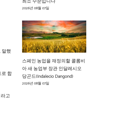
최소 수준입니다
2026년 08월 07일
고 말했
스페인 농업을 재정의할 콜롬비
아 새 농업부 장관 인달레시오
트로 합
당곤드(Indalecio Dangond)
2026년 08월 07일
이라고