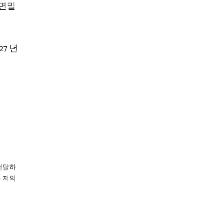
 면밀
7 년
전달하
은 저의