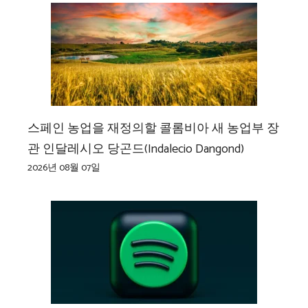
스페인 농업을 재정의할 콜롬비아 새 농업부 장
관 인달레시오 당곤드(Indalecio Dangond)
2026년 08월 07일