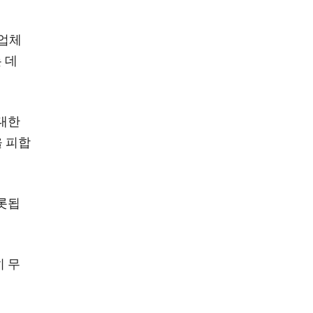
 업체
 데
 대한
을 피합
비롯됩
​​무