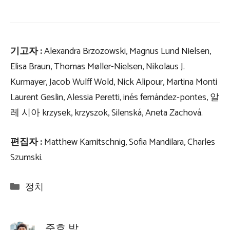
기고자 :
Alexandra Brzozowski, Magnus Lund Nielsen,
Elisa Braun, Thomas Møller-Nielsen, Nikolaus J.
Kurmayer, Jacob Wulff Wold, Nick Alipour, Martina Monti
Laurent Geslin, Alessia Peretti, inés fernández-pontes, 알
레 시아 krzysek, krzyszok, Silenská, Aneta Zachová.
편집자 :
Matthew Karnitschnig, Sofia Mandilara, Charles
Szumski.
Categories
정치
준호 박