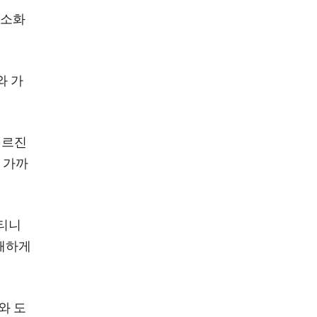
최소화
와 가
제르진
 가까
티니
방해하게
와 도