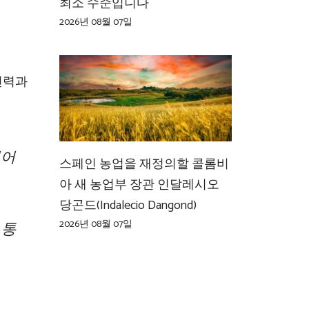
최소 수준입니다
2026년 08월 07일
인력과
벌어
스페인 농업을 재정의할 콜롬비
아 새 농업부 장관 인달레시오
당곤드(Indalecio Dangond)
2026년 08월 07일
 통