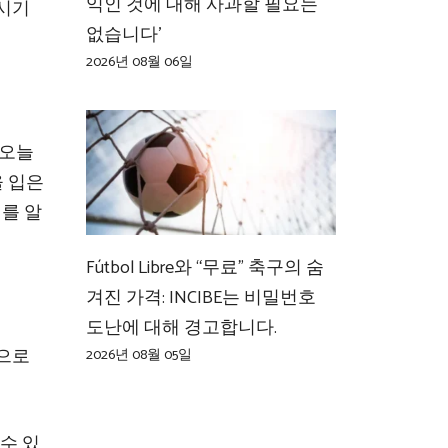
익인 것에 대해 사과할 필요는
 시기
없습니다’
2026년 08월 06일
 오늘
을 입은
이를 알
Fútbol Libre와 “무료” 축구의 숨
겨진 가격: INCIBE는 비밀번호
도난에 대해 경고합니다.
식으로
2026년 08월 05일
수 있