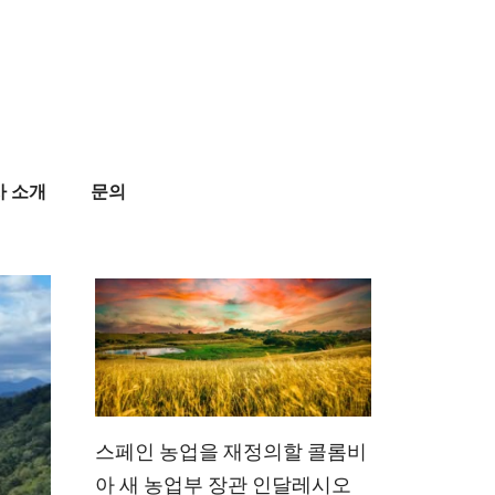
사 소개
문의
스페인 농업을 재정의할 콜롬비
아 새 농업부 장관 인달레시오