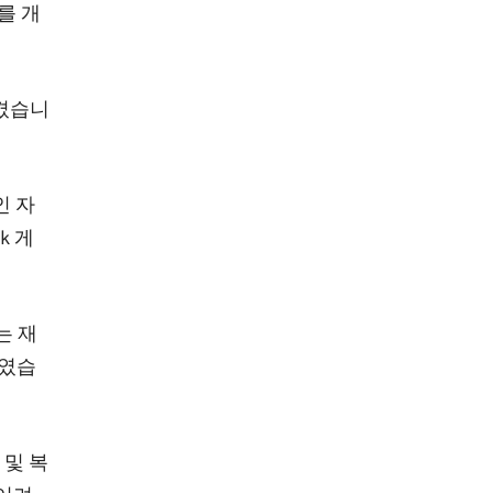
를 개
시켰습니
인 자
k 게
)는 재
붙였습
 및 복