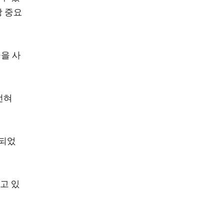
장 중요
을 사
전혀
출되었
고 있