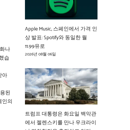
Apple Music, 스페인에서 가격 인
상 발표: Spotify와 동일한 월
11.99유로
리화나
2026년 08월 06일
언했습
 받아
사용된
페인의
트럼프 대통령은 화요일 백악관
에서 젤렌스키를 만나 우크라이