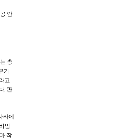
공 안
 이는 총
정부가
주라고
다.
판
리나라에
 비범
대마 작