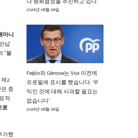
나 평화협정을 추진하고 있다.
2026년 08월 06일
헤마니
 반납
 “불
Feijóo와 Génova는 Vox 이전에
 제2
프로필에 표시를 했습니다: ‘우
받은 중
익인 것에 대해 사과할 필요는
 표적
없습니다’
으로
2026년 08월 06일
추가했