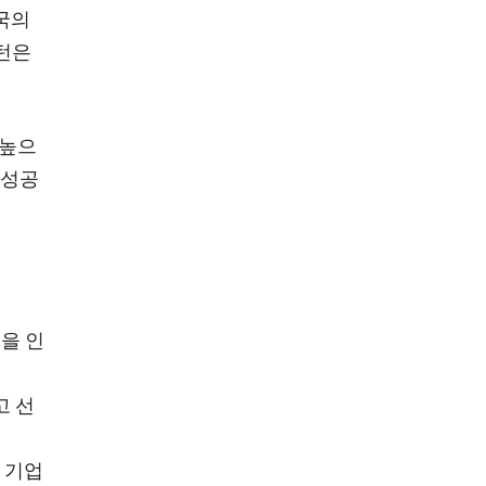
미국의
싱턴은
 높으
 성공
연을 인
고 선
 기업