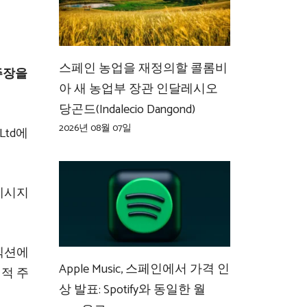
스페인 농업을 재정의할 콜롬비
 주장을
아 새 농업부 장관 인달레시오
당곤드(Indalecio Dangond)
2026년 08월 07일
Ltd에
 메시지
러 섹션에
Apple Music, 스페인에서 가격 인
 적 주
상 발표: Spotify와 동일한 월