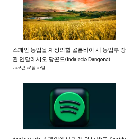
스페인 농업을 재정의할 콜롬비아 새 농업부 장
관 인달레시오 당곤드(Indalecio Dangond)
2026년 08월 07일