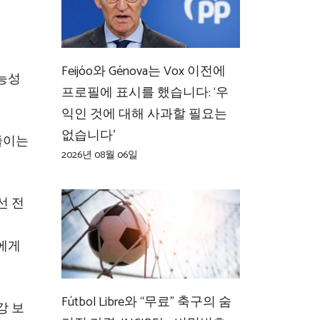
Feijóo와 Génova는 Vox 이전에
가능성
프로필에 표시를 했습니다: ‘우
익인 것에 대해 사과할 필요는
없습니다’
줄이는
2026년 08월 06일
선 전
사에게
Fútbol Libre와 “무료” 축구의 숨
강 보