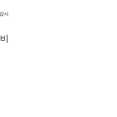
 감사
준비